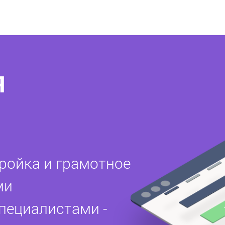
я
ройка и грамотное
ми
ециалистами -