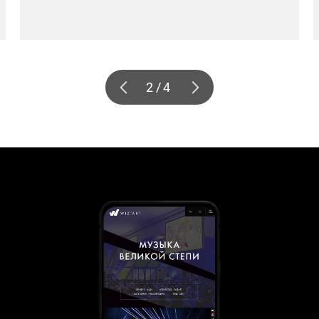
2
/
4