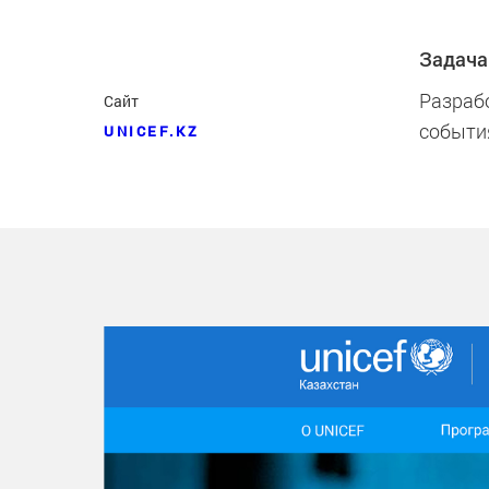
Задача
Разраб
Сайт
событи
UNICEF.KZ